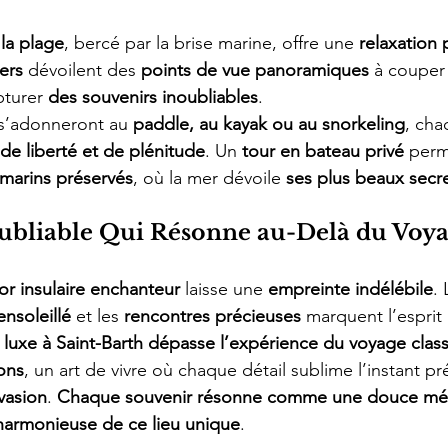
la plage
, bercé par la brise marine, offre une 
relaxation
iers
 dévoilent des 
points de vue panoramiques
 à couper 
pturer 
des souvenirs inoubliables
.
 s’adonneront au 
paddle, au kayak ou au snorkeling
, cha
de liberté et de plénitude
. Un 
tour en bateau privé
 perm
marins préservés
, où la mer dévoile 
ses plus beaux secr
ubliable Qui Résonne au-Delà du Voy
or insulaire enchanteur
 laisse une 
empreinte indélébile
. 
ensoleillé
 et les 
rencontres précieuses
 marquent l’esprit 
 luxe à Saint-Barth dépasse l’expérience du voyage clas
ons
, un art de vivre où chaque détail sublime l’instant pr
évasion
. 
Chaque souvenir résonne comme une douce mé
harmonieuse de ce lieu unique
.