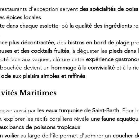
 restaurants d’exception servent 
des spécialités de poiss
es épices locales
.
ite dans chaque assiette
, où 
la qualité des ingrédients
 r
.
ce plus décontractée
, des 
bistros en bord de plage
 pr
euses et des cocktails fruités
, à déguster les 
pieds dans l
iroté face aux vagues, clôture cette 
expérience gastrono
 bouchée devient un 
hommage à la convivialité
 et à la r
 
ode aux plaisirs simples et raffinés
.
ivités Maritimes
passe aussi par 
les eaux turquoise de Saint-Barth
. Pour l
e
, explorer les récifs coralliens révèle 
une faune aquatiqu
 aux bancs de poissons tropicaux
.
 voilier
 au large de l’île permet d’admirer un 
coucher de