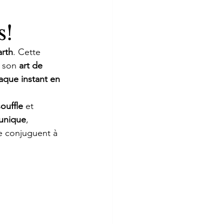
s!
arth
. Cette 
t son 
art de 
aque instant en 
ouffle
 et 
 unique
, 
se conjuguent à 