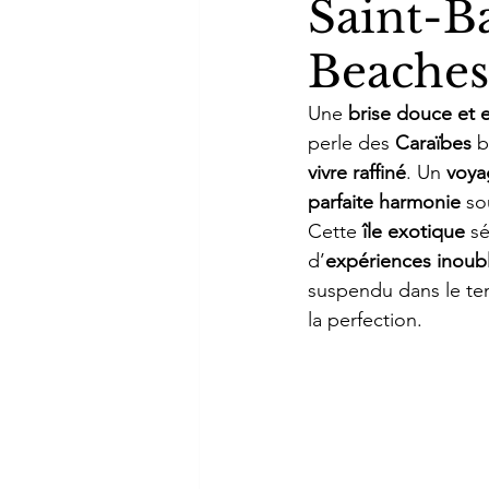
Saint-B
Beaches
Une 
brise douce et 
perle des 
Caraïbes
 b
vivre raffiné
. Un 
voya
parfaite harmonie
 so
Cette 
île exotique
 s
d’
expériences inoubl
suspendu dans le tem
la perfection.