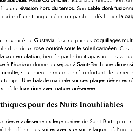
ité absolue
. 
Anse Colombier
, accessible uniquement en
ffre une 
évasion hors du temps
. Son 
sable doré fusionn
n cadre d’une tranquillité incomparable, idéal pour 
la bai
à proximité de 
Gustavia
, fascine par ses 
coquillages mult
able d’un doux 
rose poudré sous le soleil caribéen
. Ces 
à la contemplation
, bercée par le bruit apaisant des vague
ce à l’horizon
 donne au 
séjour à Saint-Barth une dimens
tumulte
, seulement le murmure réconfortant de la mer e
u temps. 
Une balade matinale sur ces plages désertes
 r
rs
, où le 
luxe rime avec nature préservée
.
thiques pour des Nuits Inoubliables
’un des établissements légendaires
 de Saint-Barth prolon
hôtels offrent des 
suites avec vue sur le lagon
, où l’on p