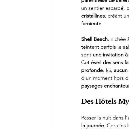
parenthèse de sérén
un sentier escarpé, o
cristallines
, créant u
farniente
.
Shell Beach
, nichée 
teintent parfois le s
sont 
une invitation 
Cet 
éveil des sens fa
profonde
. Ici, 
aucun 
d’un moment hors d
paysages enchanteu
Des Hôtels My
Passer la nuit dans 
l
la journée
. Certains 