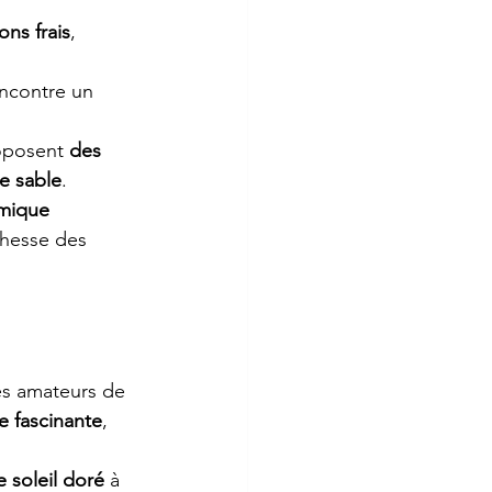
ons frais
, 
encontre un 
oposent 
des 
e sable
.
mique 
ichesse des 
es amateurs de 
e fascinante
, 
 soleil doré
 à 