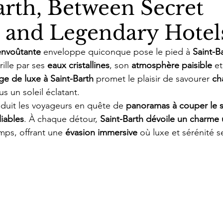
arth, Between Secret
 and Legendary Hotel
envoûtante
 enveloppe quiconque pose le pied à 
Saint-B
rille par ses 
eaux cristallines
, son 
atmosphère paisible
 e
ge de luxe à Saint-Barth
 promet le plaisir de savourer 
ch
us un soleil éclatant.
éduit les voyageurs en quête de 
panoramas à couper le s
iables
. À chaque détour, 
Saint-Barth dévoile un charme
ps, offrant une 
évasion immersive
 où luxe et sérénité 