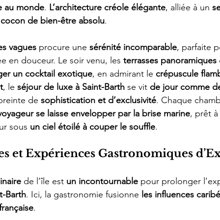
ue au monde
. 
L’architecture créole élégante
, alliée à un 
se
 
cocon de bien-être absolu
.
es vagues
 procure une 
sérénité incomparable
, parfaite 
 en douceur. Le soir venu, les 
terrasses panoramiques
ger un cocktail exotique
, en admirant le 
crépuscule flam
t
, le 
séjour de luxe à Saint-Barth
 se vit 
de jour comme de
reinte de 
sophistication et d’exclusivité
. Chaque chamb
voyageur se laisse envelopper par la brise marine
, prêt 
ur sous 
un ciel étoilé à couper le souffle
.
es et Expériences Gastronomiques d’E
inaire
 de l’île est 
un incontournable
 pour prolonger l’ex
t-Barth
. Ici, la gastronomie fusionne 
les influences carib
 française
.