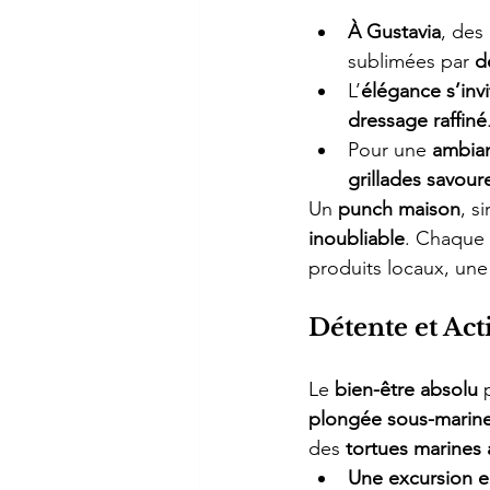
À Gustavia
, des
sublimées par 
d
L’
élégance s’inv
dressage raffiné
Pour une 
ambian
grillades savour
Un 
punch maison
, s
inoubliable
. Chaque
produits locaux, une
Détente et Act
Le 
bien-être absolu
 
plongée sous-marin
des 
tortues marines
Une excursion en