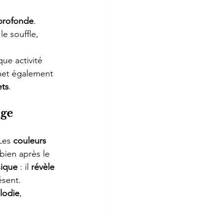
 profonde
.
le souffle, 
que activité 
et également 
ets
.
age
Les 
couleurs 
bien après le 
sique
 : il 
révèle 
ésent.
lodie
, 