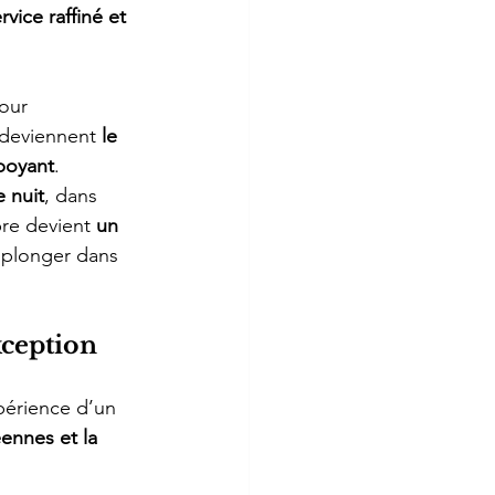
rvice raffiné et 
pour 
 deviennent 
le 
boyant
.
 nuit
, dans 
re devient 
un 
à plonger dans 
xception
périence d’un 
éennes et la 