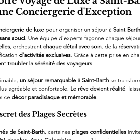
Votre Voyage de Luxe à Saint-Ba
une Conciergerie d'Exception
nciergerie de luxe
 pour organiser un séjour à 
Saint-Bart
 sans souci
. Une équipe d’experts façonne chaque séjour
elles
, orchestrant 
chaque détail avec soin
, de la 
réservat
fication 
d’activités exclusives
. Grâce à cette prise en ch
nt troubler la sérénité des voyageurs
.
imable, 
un séjour remarquable à Saint-Barth
 se transfor
us agréable et confortable. 
Le rêve devient réalité
, lais
s ce 
décor paradisiaque et mémorable
.
cret des Plages Secrètes
hés de Saint-Barth
, certaines 
plages confidentielles
 invit