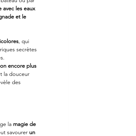
 bateau ou par 
e avec les eaux 
gnade et le 
icolores
, qui 
criques secrètes 
s.
ion encore plus 
t la douceur 
évèle des 
ge la 
magie de 
eut savourer 
un 