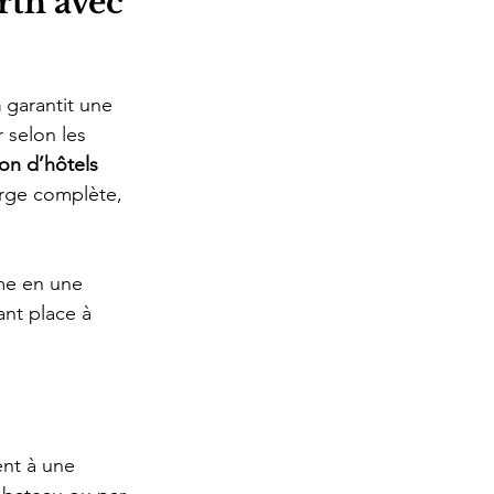
rth avec 
h
 garantit une 
 selon les 
ion d’hôtels 
arge complète, 
me en une 
sant place à 
ent à une 