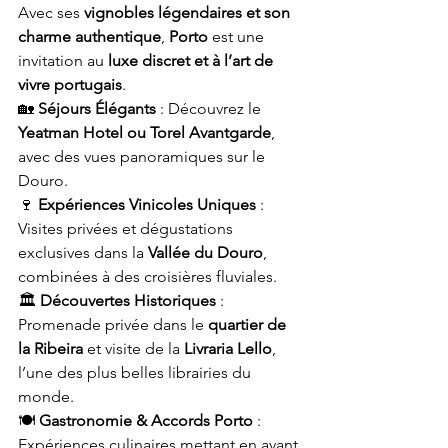
Avec ses 
vignobles légendaires et son 
charme authentique
, 
Porto
 est une 
invitation au 
luxe discret et à l’art de 
vivre portugais
.
🏡 
Séjours Élégants
 : Découvrez le 
Yeatman Hotel ou Torel Avantgarde
, 
avec des vues panoramiques sur le 
Douro.
🍷 
Expériences Vinicoles Uniques
 : 
Visites privées et dégustations 
exclusives dans la 
Vallée du Douro
, 
combinées à des croisières fluviales.
🏛️ 
Découvertes Historiques
 : 
Promenade privée dans le 
quartier de 
la Ribeira
 et visite de la 
Livraria Lello
, 
l’une des plus belles librairies du 
monde.
🍽️ 
Gastronomie & Accords Porto
 : 
Expériences culinaires mettant en avant 