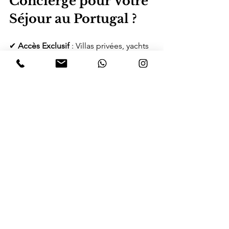
Concierge pour Votre 
Séjour au Portugal ?
✔ 
Accès Exclusif
 : Villas privées, yachts 
de luxe, tables étoilées Michelin, 
expériences culturelles VIP.
✔ 
Itinéraires Sur-Mesure
 : Chaque 
voyage est conçu selon 
vos envies et 
votre style de vie
.
✔ 
Conciergerie Élite 24/7
 : Un 
service 
haut de gamme
 pour une prise en 
charge 
totale et sans contraintes
.
✔ 
Transports de Prestige
 : Jets privés, 
hélicoptères, chauffeurs et transferts 
VIP.
Réservez Votre Évasion 
Sur-Mesure au Portugal 