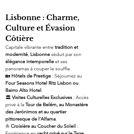
Lisbonne : Charme, 
Culture et Évasion 
Côtière
Capitale vibrante entre 
tradition et 
modernité
, 
Lisbonne
 séduit par son 
élégance intemporelle
 et ses 
panoramas à couper le souffle.
🏡 
Hôtels de Prestige
 : Séjournez au 
Four Seasons Hotel Ritz Lisbon ou 
Bairro Alto Hotel
.
🏛️ 
Visites Culturelles Exclusives
 : Accès 
privé à la 
Tour de Belém, au Monastère 
des Jerónimos et au quartier 
pittoresque de l’Alfama
.
⛵ 
Croisière au Coucher du Soleil
 : 
Expérience en 
yacht privé sur le Tage
.