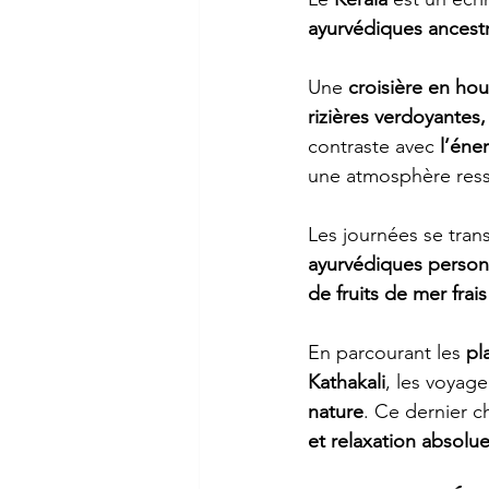
ayurvédiques ancestr
Une 
croisière en ho
rizières verdoyantes,
contraste avec 
l’éne
une atmosphère ress
Les journées se tran
ayurvédiques person
de fruits de mer frai
En parcourant les 
pl
Kathakali
, les voyag
nature
. Ce dernier c
et relaxation absolu