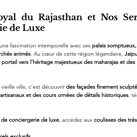
Royal du Rajasthan et Nos Ser
ie de Luxe
une fascination intemporelle avec ses 
palais somptueux, 
archés animés
. Au cœur de cette région légendaire, 
Jaipu
 
portail vers l’héritage majestueux des maharajas et des 
eille ville, c’est découvrir 
des façades finement sculpté
artisanaux et des cours ornées de détails historiques
, t
 de conciergerie de luxe
, accédez aux 
coulisses des tré
rels exclusifs
,