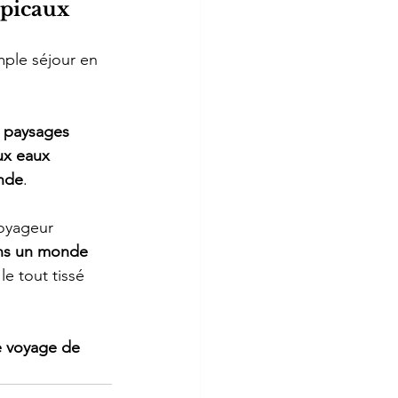
opicaux
imple séjour en 
es paysages 
ux eaux 
Inde
.
oyageur 
ans un monde 
 le tout tissé 
e voyage de 