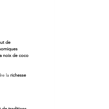
 
aut de 
nomiques 
la noix de coco 
e la 
richesse 
 de traditions 