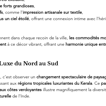
de forts grandioses
,
fs
, comme l’
impression artisanale sur textile
,
s un ciel étoilé
, offrant une connexion intime avec l’hér
onnent dans chaque recoin de la ville, 
les commodités mo
ment
 à ce décor vibrant, offrant une 
harmonie unique entr
 Luxe du Nord au Sud
d, c’est observer un 
changement spectaculaire de paysag
ssant aux 
régions tropicales luxuriantes du Kerala
. Ce 
pa
 aux côtes verdoyantes
 illustre magnifiquement la diversit
urelle
 de l’Inde.