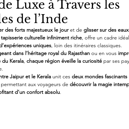
de Luxe à Travers les
es de l’Inde
er des forts majestueux le jour
 et de 
glisser sur des eaux 
 
tapisserie culturelle infiniment riche
, offre un cadre idéa
d’expériences uniques
, loin des itinéraires classiques.
eant dans l’héritage royal du Rajasthan
 ou en vous 
impr
e du Kerala
, 
chaque région éveille la curiosité
 par ses pa
e.
tre Jaipur et le Kerala
 unit ces 
deux mondes fascinants
, permettant aux voyageurs de 
découvrir la magie intemp
ofitant d’un confort absolu
.