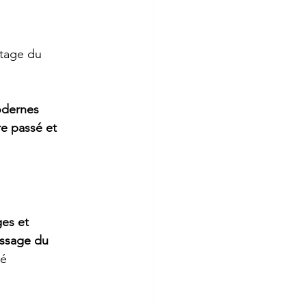
itage du 
dernes 
e passé et 
es et 
ssage du 
é 