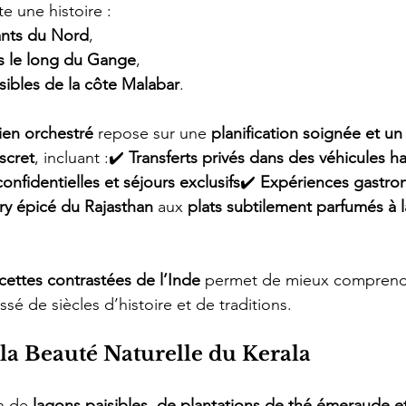
 une histoire :
ants du Nord
,
es le long du Gange
,
sibles de la côte Malabar
.
ien orchestré
 repose sur une 
planification soignée et un
scret
, incluant :✔️ 
Transferts privés dans des véhicules h
onfidentielles et séjours exclusifs
✔️ 
Expériences gastro
ry épicé du Rajasthan
 aux 
plats subtilement parfumés à 
cettes contrastées de l’Inde
 permet de mieux comprendr
tissé de siècles d’histoire et de traditions.
 la Beauté Naturelle du Kerala
n de 
lagons paisibles, de plantations de thé émeraude et