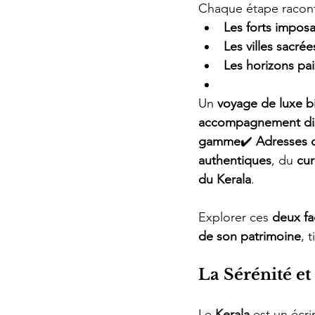
Chaque étape raconte
Les forts impos
Les villes sacré
Les horizons pai
Un 
voyage de luxe b
accompagnement di
gamme
✔️ 
Adresses c
authentiques
, du 
cur
du Kerala
.
Explorer ces 
deux fa
de son patrimoine
, 
La Sérénité et
Le 
Kerala
 est un écri