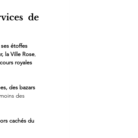
vices de 
ses étoffes 
r, la Ville Rose
, 
cours royales 
es, des bazars 
émoins des 
sors cachés du 