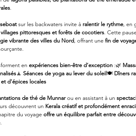
ales
.
useboat
 sur les backwaters invite à 
ralentir le rythme
, en 
 villages pittoresques et forêts de cocotiers
. Cette paus
rgie vibrante des villes du Nord
, offrant une 
fin de voyage
ourçante.
sforment en 
expériences bien-être d’exception
 :🌿 
Massa
nalisés
🧘 
Séances de yoga au lever du soleil
🍽️ 
Dîners ra
s et d’épices locales
antations de thé de Munnar
 ou en assistant à un 
spectac
eurs découvrent un 
Kerala créatif et profondément enraci
hapitre du voyage 
offre un équilibre parfait entre découve
e
.