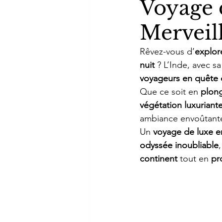
Voyage 
Merveill
Rêvez-vous d’
explor
nuit
 ? L’Inde, avec sa
voyageurs en quête 
Que ce soit en 
plong
végétation luxuriant
ambiance envoûtant
Un 
voyage de luxe en
odyssée inoubliable
continent
 tout en 
pr